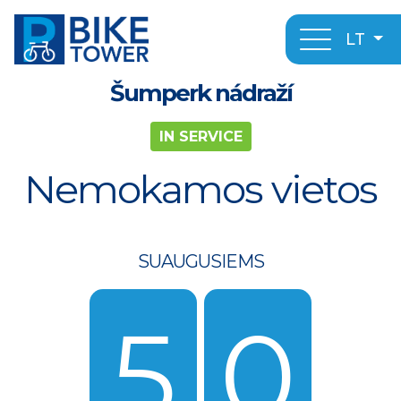
LT
Šumperk nádraží
IN SERVICE
Nemokamos vietos
SUAUGUSIEMS
5
0