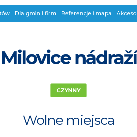
stów
Dla gmin i firm
Referencje i mapa
Akceso
Milovice nádraží
CZYNNY
Wolne miejsca