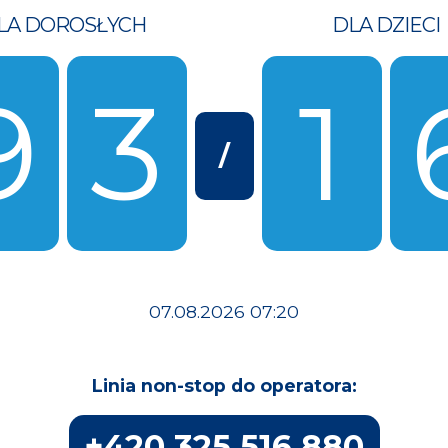
LA DOROSŁYCH
DLA DZIECI
9
3
1
/
07.08.2026 07:20
Linia non-stop do operatora:
+420 325 516 880