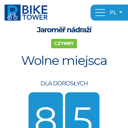
PL
Jaroměř nádraží
CZYNNY
Wolne miejsca
DLA DOROSŁYCH
8
5