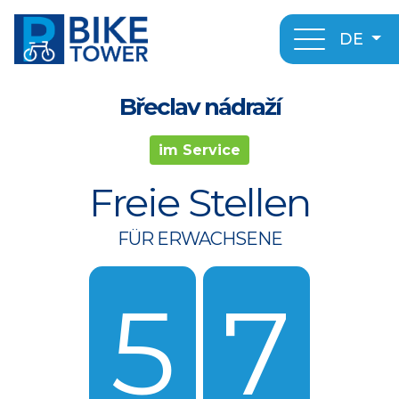
DE
Břeclav nádraží
im Service
Freie Stellen
FÜR ERWACHSENE
5
7