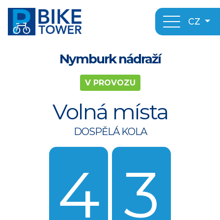
CZ
Nymburk nádraží
V PROVOZU
Volná místa
DOSPĚLÁ KOLA
4
3