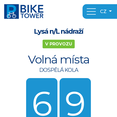
CZ
Lysá n/L nádraží
V PROVOZU
Volná místa
DOSPĚLÁ KOLA
6
9