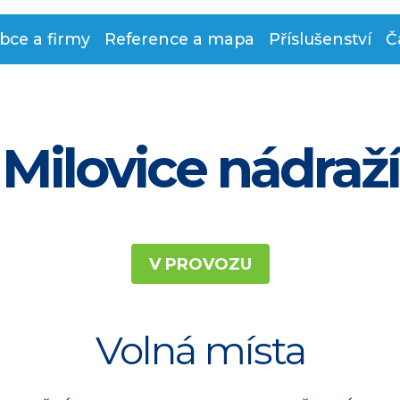
bce a firmy
Reference a mapa
Příslušenství
Č
Milovice nádraží
V PROVOZU
Volná místa