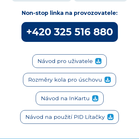
Non-stop linka na provozovatele:
+420 325 516 880
Návod pro uživatele
Rozměry kola pro úschovu
Návod na InKartu
Návod na použití PID Lítačky